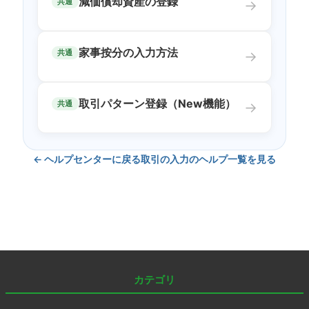
減価償却資産の登録
共通
→
家事按分の入力方法
共通
→
取引パターン登録（New機能）
共通
→
← ヘルプセンターに戻る
取引の入力
のヘルプ一覧を見る
カテゴリ