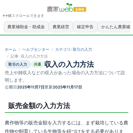
横スクロールできます
農業補助金・助成金
農業経営
確定申告
かんたん農業確
ホーム
ヘルプセンター
カテゴリ:
取引の入力
記事:
収入の入力方法
収入の入力方法
取引の入力
共通
売上や雑収入などの収入があった場合の入力方法について説
明します。
公開日
2025年11月7日
更新
2025年11月17日
販売金額の入力方法
農作物等の販売金額を入力するには、まず栽培している農
作物や飼育している生物等を紐づけをする必要がありま