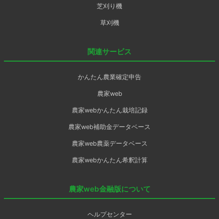
芝刈り機
草刈機
関連サービス
かんたん農業確定申告
農家web
農家webかんたん栽培記録
農家web補助金データベース
農家web農薬データベース
農家webかんたん希釈計算
農家web金融版について
ヘルプセンター