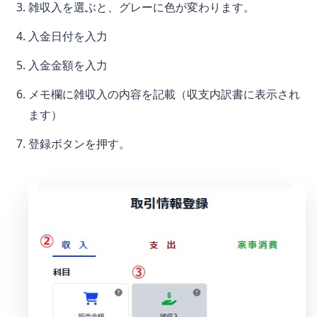
雑収入を選ぶと、グレーに色が変わります。
入金日付を入力
入金金額を入力
メモ欄に雑収入の内容を記載（収支内訳書に表示され
ます）
登録ボタンを押す。