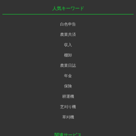
人気キーワード
白色申告
農業共済
収入
棚卸
農業日誌
年金
保険
耕運機
芝刈り機
草刈機
関連サービス