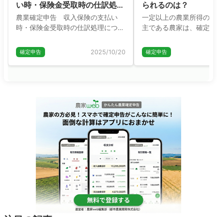
い時・保険金受取時の仕訳処理
られるのは？
について
農業確定申告 収入保険の支払い
一定以上の農業所得のあ
時・保険金受取時の仕訳処理につい
主である農家は、確定申
て
す。農業ではどのような
経費としてみとめられる
2025/10/20
確定申告
確定申告
か。ここでは実際の経費
や、どの科目に分類する
かりやすく説明します。