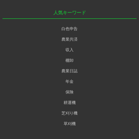
人気キーワード
白色申告
農業共済
収入
棚卸
農業日誌
年金
保険
耕運機
芝刈り機
草刈機