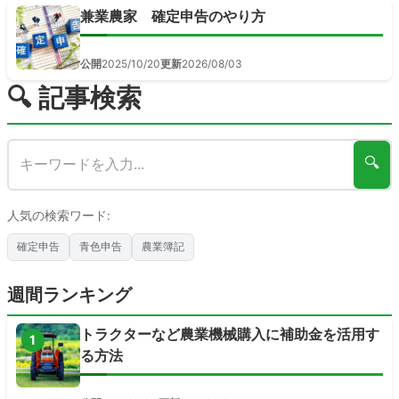
兼業農家 確定申告のやり方
公開
2025/10/20
更新
2026/08/03
🔍 記事検索
🔍
人気の検索ワード:
確定申告
青色申告
農業簿記
週間ランキング
トラクターなど農業機械購入に補助金を活用す
1
る方法