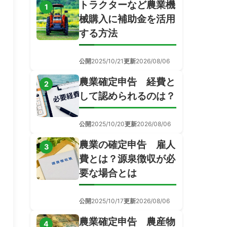
トラクターなど農業機
1
械購入に補助金を活用
する方法
公開
2025/10/21
更新
2026/08/06
農業確定申告 経費と
2
して認められるのは？
公開
2025/10/20
更新
2026/08/06
農業の確定申告 雇人
3
費とは？源泉徴収が必
要な場合とは
公開
2025/10/17
更新
2026/08/06
農業確定申告 農産物
4