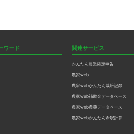
ーワード
関連サービス
かんたん農業確定申告
農家web
農家webかんたん栽培記録
農家web補助金データベース
農家web農薬データベース
農家webかんたん希釈計算