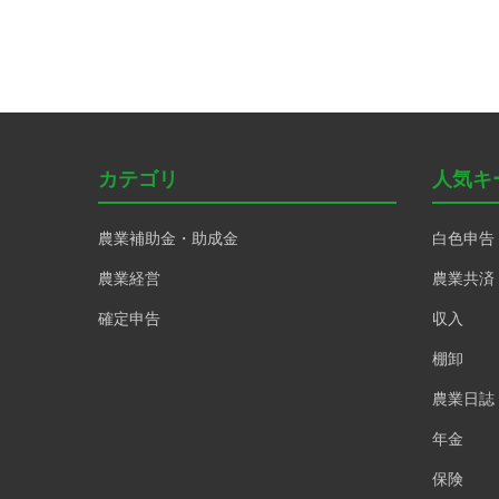
カテゴリ
人気キ
農業補助金・助成金
白色申告
農業経営
農業共済
確定申告
収入
棚卸
農業日誌
年金
保険