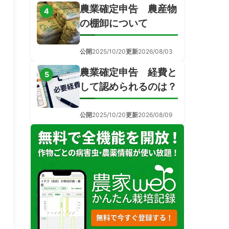
農業確定申告 農産物
4
の棚卸について
公開
2025/10/20
更新
2026/08/03
農業確定申告 経費と
5
して認められるのは？
公開
2025/10/20
更新
2026/08/09