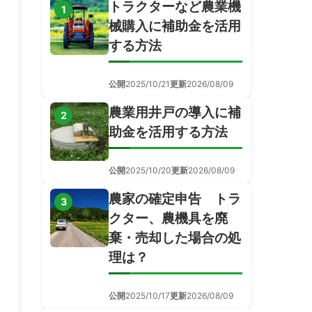
トラクターなど農業機
1
械購入に補助金を活用
する方法
公開
2025/10/21
更新
2026/08/09
農業用井戸の導入に補
2
助金を活用する方法
公開
2025/10/20
更新
2026/08/09
農家の確定申告 トラ
3
クター、農機具を廃
棄・売却した場合の処
理は？
公開
2025/10/17
更新
2026/08/09